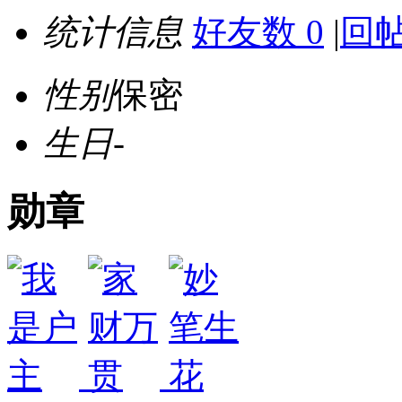
统计信息
好友数 0
|
回帖
性别
保密
生日
-
勋章