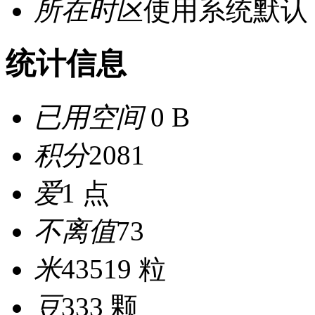
所在时区
使用系统默认
统计信息
已用空间
0 B
积分
2081
爱
1 点
不离值
73
米
43519 粒
豆
333 颗